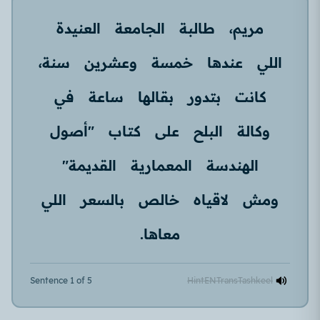
مريم،
طالبة
الجامعة
العنيدة
اللي
عندها
خمسة
وعشرين
سنة،
كانت
بتدور
بقالها
ساعة
في
وكالة
البلح
على
كتاب
"أصول
الهندسة
المعمارية
القديمة"
ومش
لاقياه
خالص
بالسعر
اللي
معاها.
Sentence 1 of 5
Hint
EN
Trans
Tashkeel