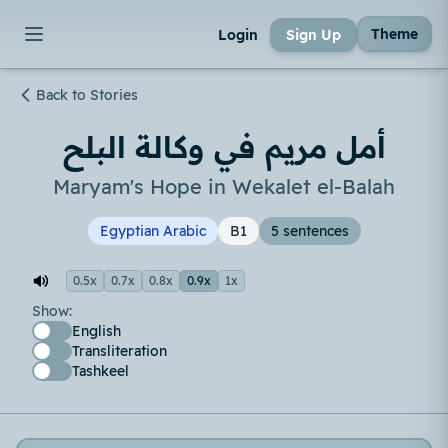
Theme
Login
Sign Up
Back to Stories
أمل مريم في وكالة البلح
Maryam's Hope in Wekalet el-Balah
Egyptian Arabic
B1
5 sentences
0.5x
0.7x
0.8x
0.9x
1x
Show:
English
Transliteration
Tashkeel